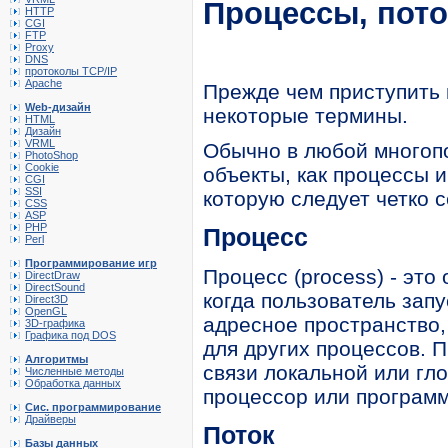
Процессы, пото
HTTP
CGI
FTP
Proxy
DNS
протоколы TCP/IP
Apache
Прежде чем приступить 
Web-дизайн
некоторые термины.
HTML
Дизайн
VRML
Обычно в любой многоп
PhotoShop
Cookie
объекты, как процессы 
CGI
SSI
которую следует четко с
CSS
ASP
PHP
Процесс
Perl
Программирование игр
Процесс (process) - это
DirectDraw
DirectSound
когда пользователь зап
Direct3D
OpenGL
адресное пространство,
3D-графика
Графика под DOS
для других процессов. 
Алгоритмы
связи локальной или гло
Численные методы
Обработка данных
процессор или программ
Сис. программирование
Драйверы
Поток
Базы данных