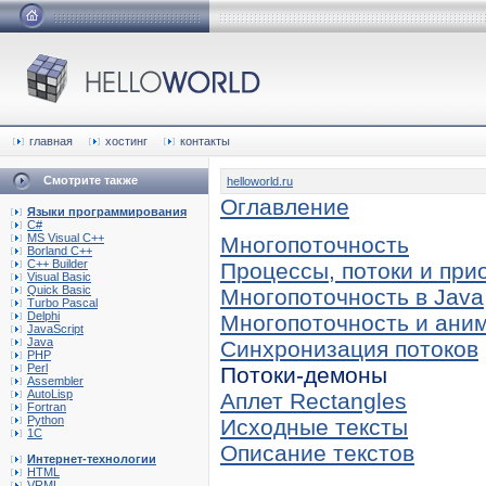
главная
хостинг
контакты
Смотрите также
helloworld.ru
Оглавление
Языки программирования
C#
MS Visual C++
Многопоточность
Borland C++
C++ Builder
Процессы, потоки и при
Visual Basic
Quick Basic
Многопоточность в Java
Turbo Pascal
Delphi
Многопоточность и ани
JavaScript
Java
Синхронизация потоков
PHP
Perl
Потоки-демоны
Assembler
AutoLisp
Аплет Rectangles
Fortran
Python
Исходные тексты
1C
Описание текстов
Интернет-технологии
HTML
VRML