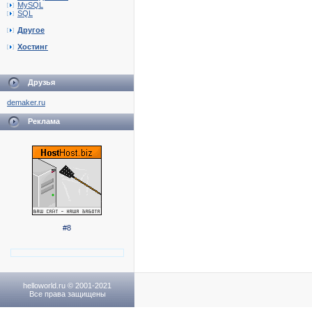
MySQL
SQL
Другое
Хостинг
Друзья
demaker.ru
Реклама
#8
helloworld.ru © 2001-2021
Все права защищены