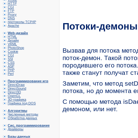
HTTP
CGI
FTP
Proxy
DNS
протоколы TCP/IP
Потоки-демоны
Apache
Web-дизайн
HTML
Дизайн
VRML
PhotoShop
Вызвав для потока мето
Cookie
CGI
поток-демон. Такой пот
SSI
CSS
породившего его потока.
ASP
PHP
также станут получат ст
Perl
Программирование игр
Заметим, что метод se
DirectDraw
DirectSound
потока, но до момента е
Direct3D
OpenGL
3D-графика
С помощью метода isD
Графика под DOS
демоном, или нет.
Алгоритмы
Численные методы
Обработка данных
Сис. программирование
Драйверы
Базы данных