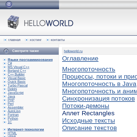
главная
хостинг
контакты
Смотрите также
helloworld.ru
Оглавление
Языки программирования
C#
MS Visual C++
Многопоточность
Borland C++
C++ Builder
Процессы, потоки и при
Visual Basic
Quick Basic
Многопоточность в Java
Turbo Pascal
Delphi
Многопоточность и ани
JavaScript
Java
Синхронизация потоков
PHP
Perl
Потоки-демоны
Assembler
AutoLisp
Аплет Rectangles
Fortran
Python
Исходные тексты
1C
Описание текстов
Интернет-технологии
HTML
VRML