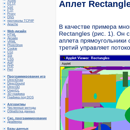
Аплет Rectangl
HTTP
CGI
FTP
Proxy
DNS
протоколы TCP/IP
Apache
В качестве примера мно
Web-дизайн
Rectangles (рис. 1). Он 
HTML
Дизайн
аплета прямоугольники с
VRML
PhotoShop
третий управляет поток
Cookie
CGI
SSI
CSS
ASP
PHP
Perl
Программирование игр
DirectDraw
DirectSound
Direct3D
OpenGL
3D-графика
Графика под DOS
Алгоритмы
Численные методы
Обработка данных
Сис. программирование
Драйверы
Базы данных