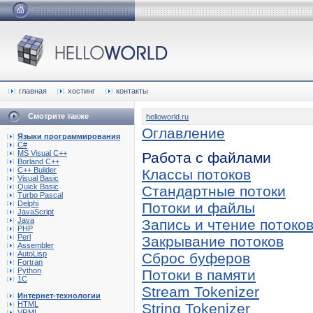
главная
хостинг
контакты
Смотрите также
helloworld.ru
Оглавление
Языки программирования
C#
MS Visual C++
Работа с файлами
Borland C++
C++ Builder
Классы потоков
Visual Basic
Quick Basic
Стандартные потоки
Turbo Pascal
Delphi
Потоки и файлы
JavaScript
Java
Запись и чтение потоко
PHP
Perl
Закрывание потоков
Assembler
AutoLisp
Сброс буферов
Fortran
Python
Потоки в памяти
1C
Stream Tokenizer
Интернет-технологии
HTML
String Tokenizer
VRML