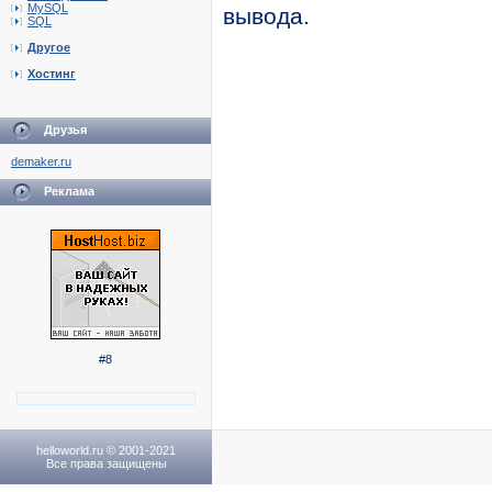
MySQL
вывода.
SQL
Другое
Хостинг
Друзья
demaker.ru
Реклама
#8
helloworld.ru © 2001-2021
Все права защищены