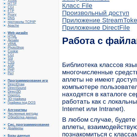
HTTP
Класс File
CGI
FTP
Произвольный доступ
Proxy
DNS
Приложение StreamTok
протоколы TCP/IP
Apache
Приложение DirectFile
Web-дизайн
HTML
Работа с файл
Дизайн
VRML
PhotoShop
Cookie
CGI
SSI
CSS
Библиотека классов язы
ASP
PHP
многочисленные средств
Perl
аплеты не имеют досту
Программирование игр
DirectDraw
компьютере пользовател
DirectSound
Direct3D
находятся в каталоге с
OpenGL
3D-графика
работать как с локальн
Графика под DOS
Internet или Intranet).
Алгоритмы
Численные методы
Обработка данных
В любом случае, будете
Сис. программирование
аплеты, взаимодейству
Драйверы
познакомиться с класса
Базы данных