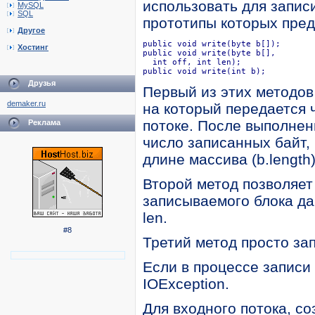
использовать для записи
MySQL
SQL
прототипы которых пре
Другое
public void write(byte b[]);

Хостинг
public void write(byte b[], 

  int off, int len);

public void write(int b);
Друзья
Первый из этих методов
demaker.ru
на который передается 
потоке. После выполнен
Реклама
число записанных байт,
длине массива (b.length)
Второй метод позволяет
записываемого блока да
len.
#8
Третий метод просто за
Если в процессе записи
IOException.
Для входного потока, со