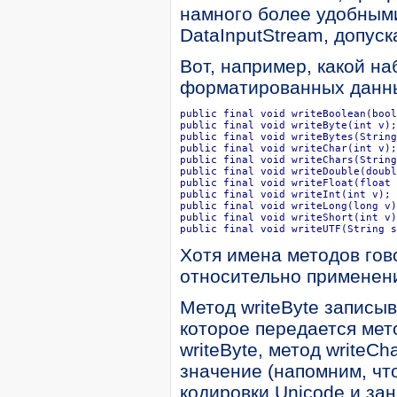
намного более удобными
DataInputStream, допу
Вот, например, какой н
форматированных данных
public final void writeBoolean(bool
public final void writeByte(int v);

public final void writeBytes(String
public final void writeChar(int v);

public final void writeChars(String
public final void writeDouble(doubl
public final void writeFloat(float v
public final void writeInt(int v);

public final void writeLong(long v)
public final void writeShort(int v)
public final void writeUTF(String s
Хотя имена методов гов
относительно применени
Метод writeByte записыв
которое передается мето
writeByte, метод writeC
значение (напомним, чт
кодировки Unicode и зан