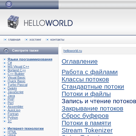
главная
хостинг
контакты
Смотрите также
helloworld.ru
Языки программирования
Оглавление
C#
MS Visual C++
Borland C++
Работа с файлами
C++ Builder
Visual Basic
Классы потоков
Quick Basic
Turbo Pascal
Стандартные потоки
Delphi
JavaScript
Потоки и файлы
Java
PHP
Запись и чтение потоко
Perl
Assembler
Закрывание потоков
AutoLisp
Fortran
Сброс буферов
Python
1C
Потоки в памяти
Интернет-технологии
Stream Tokenizer
HTML
VRML