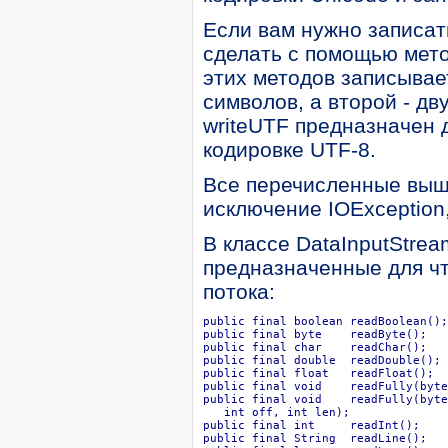
Если вам нужно записать
сделать с помощью метод
этих методов записывае
символов, а второй - д
writeUTF предназначен 
кодировке UTF-8.
Все перечисленные выш
исключение IOException
В классе DataInputStre
предназначенные для ч
потока:
public final boolean readBoolean();

public final byte    readByte();

public final char    readChar();

public final double  readDouble();

public final float   readFloat();

public final void    readFully(byte
public final void    readFully(byte
   int off, int len);

public final int     readInt();

public final String  readLine();
