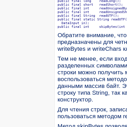
public final long    readLong();

public final short   readShort();

public final int     readUnsignedBy
public final int     readUnsignedSh
public final String  readUTF();

public final static String readUTF(

  DataInput in);

public final int     skipBytes(int 
Обратите внимание, что
предназначены для четн
writeBytes и writeChars 
Тем не менее, если вход
разделенных символами 
строки можно получить 
воспользоваться методо
данными массив байт. Э
строку типа String, так
конструктор.
Для чтения строк, запи
пользоваться методом r
Метод skipBytes позволя