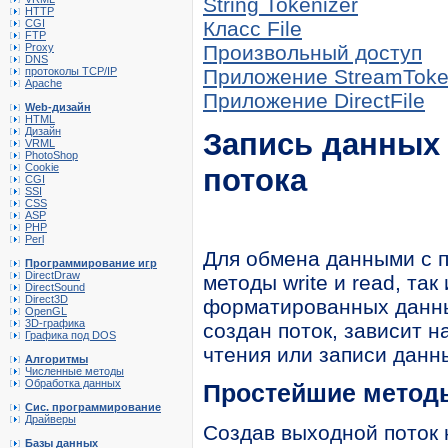
String Tokenizer
HTTP
CGI
Класс File
FTP
Proxy
Произвольный доступ
DNS
протоколы TCP/IP
Приложение StreamTok
Apache
Приложение DirectFile
Web-дизайн
HTML
Дизайн
Запись данных 
VRML
PhotoShop
Cookie
потока
CGI
SSI
CSS
ASP
PHP
Perl
Для обмена данными с п
Программирование игр
DirectDraw
методы write и read, та
DirectSound
Direct3D
форматированных данных
OpenGL
3D-графика
создан поток, зависит 
Графика под DOS
чтения или записи данн
Алгоритмы
Численные методы
Обработка данных
Простейшие метод
Сис. программирование
Драйверы
Создав выходной поток н
Базы данных