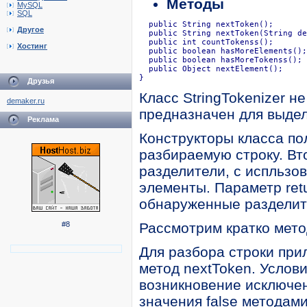
Методы
MySQL
SQL
  public String nextToken();

Другое
  public String nextToken(String de
  public int countTokenss();

Хостинг
  public boolean hasMoreElements();

  public boolean hasMoreTokenss();

  public Object nextElement();

}
Друзья
Класс StringTokenizer н
demaker.ru
предназначен для выдел
Реклама
Конструкторы класса пол
разбираемую строку. Вто
разделители, с испльзо
элементы. Параметр ret
обнаруженные разделит
#8
Рассмотрим кратко метод
Для разбора строки при
метод nextToken. Услов
возникновение исключен
значения false методам