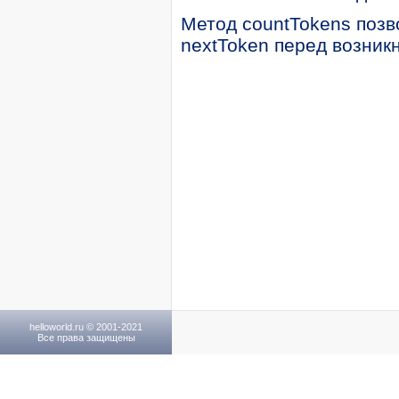
Метод countTokens позв
nextToken перед возник
helloworld.ru © 2001-2021
Все права защищены