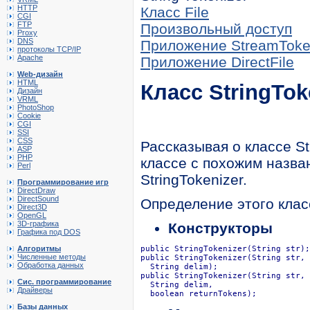
HTTP
Класс File
CGI
FTP
Произвольный доступ
Proxy
DNS
Приложение StreamTok
протоколы TCP/IP
Apache
Приложение DirectFile
Web-дизайн
HTML
Класс StringTok
Дизайн
VRML
PhotoShop
Cookie
CGI
SSI
CSS
Рассказывая о классе St
ASP
PHP
классе с похожим назва
Perl
StringTokenizer.
Программирование игр
DirectDraw
DirectSound
Определение этого клас
Direct3D
OpenGL
3D-графика
Конструкторы
Графика под DOS
Алгоритмы
public StringTokenizer(String str);

Численные методы
public StringTokenizer(String str,

Обработка данных
  String delim);

public StringTokenizer(String str,

Сис. программирование
  String delim, 

Драйверы
  boolean returnTokens);
Базы данных