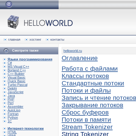
главная
хостинг
контакты
Смотрите также
helloworld.ru
Оглавление
Языки программирования
C#
MS Visual C++
Работа с файлами
Borland C++
C++ Builder
Классы потоков
Visual Basic
Quick Basic
Стандартные потоки
Turbo Pascal
Delphi
Потоки и файлы
JavaScript
Java
Запись и чтение потоко
PHP
Perl
Закрывание потоков
Assembler
AutoLisp
Сброс буферов
Fortran
Python
Потоки в памяти
1C
Stream Tokenizer
Интернет-технологии
HTML
String Tokenizer
VRML