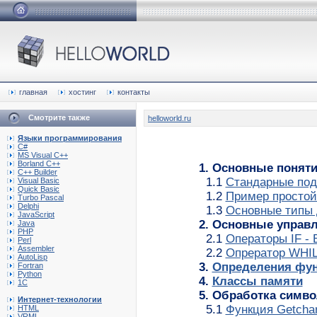
главная
хостинг
контакты
Смотрите также
helloworld.ru
Языки программирования
C#
MS Visual C++
Borland C++
1. Основные поняти
C++ Builder
1.1
Стандарные подп
Visual Basic
Quick Basic
1.2
Пример простой
Turbo Pascal
Delphi
1.3
Основные типы 
JavaScript
2. Основные управ
Java
PHP
2.1
Операторы IF -
Perl
Assembler
2.2
Опрератор WHI
AutoLisp
3.
Определения фу
Fortran
Python
4.
Классы памяти
1C
5. Обработка симв
Интернет-технологии
5.1
Функция Getchar
HTML
VRML