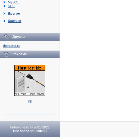
MySQL
SQL
Другое
Хостинг
Друзья
demaker.ru
Реклама
#8
helloworld.ru © 2001-2021
Все права защищены