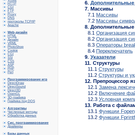
6.
Дополнительные 
HTTP
CGI
7. Массивы
FTP
7.1
Массивы
Proxy
DNS
7.2
Массивы симво
протоколы TCP/IP
Apache
8. Дополнительные
8.1
Организация си
Web-дизайн
HTML
8.2
Организация си
Дизайн
VRML
8.3
Операторы break
PhotoShop
8.4
Переключатель
Cookie
CGI
9.
Указатели
SSI
CSS
11. Структуры
ASP
11.1
Структуры
PHP
Perl
11.2
Структуры и ук
Программирование игр
12. Препроцессор я
DirectDraw
12.1
Замена лексич
DirectSound
Direct3D
12.2
Включение фа
OpenGL
3D-графика
12.3
Условная комп
Графика под DOS
13. Работа с файла
Алгоритмы
13.1
Функции Fopen, 
Численные методы
Обработка данных
13.2
Функции Fprintf,
Сис. программирование
Драйверы
Базы данных