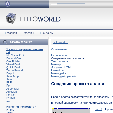
главная
хостинг
контакты
Смотрите также
helloworld.ru
Языки программирования
Оглавление
C#
MS Visual C++
Первый аплет
Borland C++
Создание проекта аплета
C++ Builder
Текст аплета
Visual Basic
Методы
Quick Basic
Документ HTML
Turbo Pascal
Новый текст
Delphi
Метод paint
JavaScript
Метод getAppletInfo
Java
PHP
Создание проекта аплета
Perl
Assembler
AutoLisp
Fortran
Проект аплета создается таким же способом, ч
Python
1C
В первой диалоговой панели мастера проектов с
Интернет-технологии
Рис. 1
. Перва
HTML
VRML