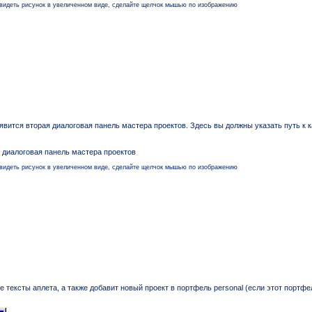
увидеть рисунок в увеличенном виде, сделайте щелчок мышью по изображению
оявится вторая диалоговая панель мастера проектов. Здесь вы должны указать путь к 
я диалоговая панель мастера проектов
увидеть рисунок в увеличенном виде, сделайте щелчок мышью по изображению
е тексты аплета, а также добавит новый проект в портфель personal (если этот портф