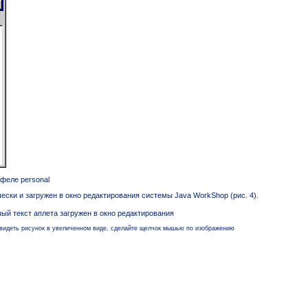
тфеле personal
ески и загружен в окно редактирования системы Java WorkShop (рис. 4).
ный текст аплета загружен в окно редактирования
увидеть рисунок в увеличенном виде, сделайте щелчок мышью по изображению