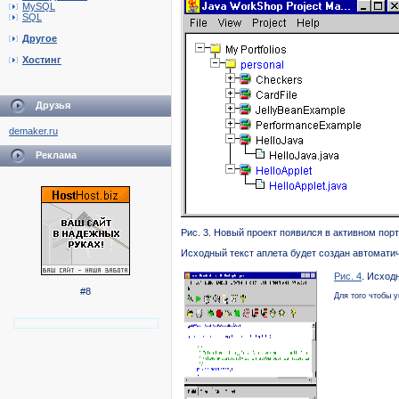
MySQL
SQL
Другое
Хостинг
Друзья
demaker.ru
Реклама
Рис. 3. Новый проект появился в активном пор
Исходный текст аплета будет создан автоматич
Рис. 4
. Исход
#8
Для того чтобы 