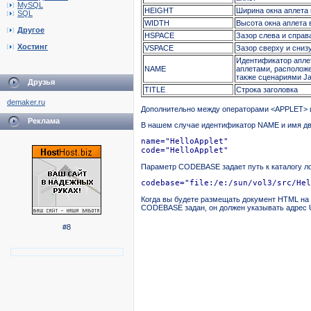
MySQL
HEIGHT
Ширина окна аплета 
SQL
WIDTH
Высота окна аплета 
Другое
HSPACE
Зазор слева и справа
Хостинг
VSPACE
Зазор сверху и снизу
Идентификатор апле
NAME
аплетами, располож
также сценариями Ja
Друзья
TITLE
Строка заголовка
demaker.ru
Дополнительно между операторами <APPLET> и
Реклама
В нашем случае идентификатор NAME и имя дво
name="HelloApplet"

code="HelloApplet"
Параметр CODEBASE задает путь к каталогу ло
codebase="file:/e:/sun/vol3/src/Hel
Когда вы будете размещать документ HTML на 
CODEBASE задан, он должен указывать адрес U
#8