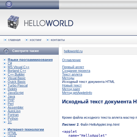
главная
хостинг
контакты
Смотрите также
helloworld.ru
Языки программирования
Оглавление
C#
MS Visual C++
Первый аплет
Borland C++
Создание проекта
C++ Builder
Текст аплета
Visual Basic
Методы
Quick Basic
Исходный текст документа HTML
Turbo Pascal
Новый текст
Delphi
Метод paint
JavaScript
Метод getAppletInfo
Java
PHP
Исходный текст документа 
Perl
Assembler
AutoLisp
Fortran
Кроме файла исходного текста аплета мастер п
Python
1C
Листинг 2
. Файл HelloApplet.tmp.html
Интернет-технологии
<applet

HTML
   name="HelloApplet"

VRML