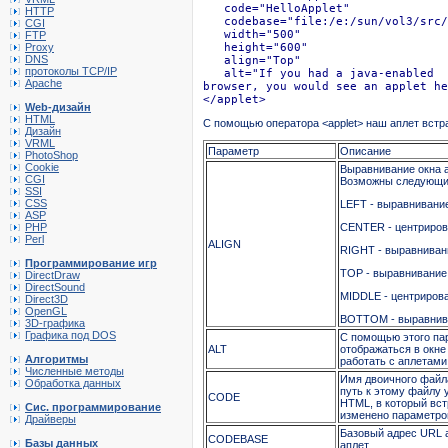
   code="HelloApplet" 

HTTP
   codebase="file:/e:/sun/vol3/src/
CGI
   width="500"

FTP
Proxy
   height="600"

DNS
   align="Top"

протоколы TCP/IP
   alt="If you had a java-enabled 

Apache
browser, you would see an applet he
</applet>
Web-дизайн
HTML
С помощью оператора <applet> наш аплет встр
Дизайн
VRML
Параметр
Описание
PhotoShop
Cookie
Выравнивание окна а
CGI
Возможны следующие
SSI
CSS
LEFT - выравнивание
ASP
PHP
CENTER - центриров
Perl
ALIGN
RIGHT - выравниван
Программирование игр
TOP - выравнивание 
DirectDraw
DirectSound
MIDDLE - центрирова
Direct3D
OpenGL
BOTTOM - выравнива
3D-графика
Графика под DOS
С помощью этого пар
ALT
отображаться в окне
Алгоритмы
работать с аплетами
Численные методы
Имя двоичного файл
Обработка данных
путь к этому файлу 
CODE
HTML, в который вст
Сис. программирование
изменено парамет
Драйверы
Базовый адрес URL а
CODEBASE
Базы данных
аплет