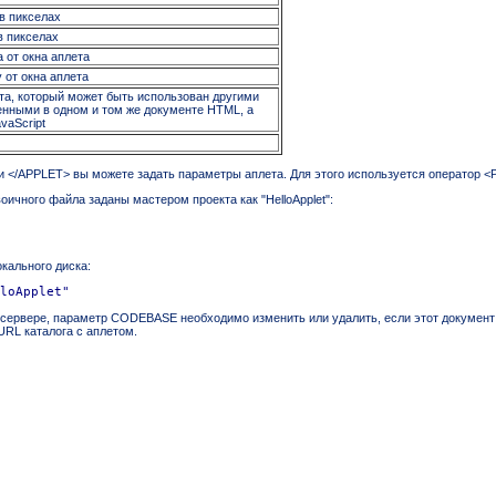
в пикселах
в пикселах
 от окна аплета
 от окна аплета
та, который может быть использован другими
енными в одном и том же документе HTML, а
vaScript
 </APPLET> вы можете задать параметры аплета. Для этого используется оператор 
ичного файла заданы мастером проекта как "HelloApplet":
кального диска:
loApplet"
сервере, параметр CODEBASE необходимо изменить или удалить, если этот документ и
RL каталога с аплетом.