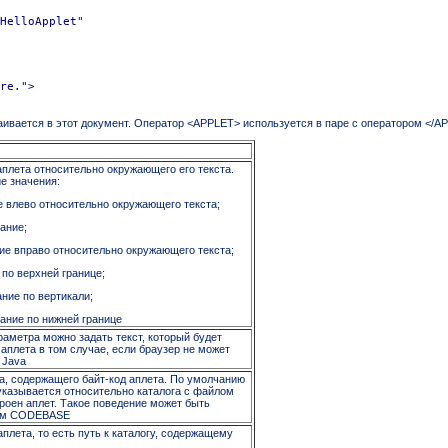
HelloApplet"

re.">

аивается в этот документ. Оператор <APPLET> используется в паре с оператором </
плета относительно окружающего его текста.
 значения:
 влево относительно окружающего текста;
ание;
ие вправо относительно окружающего текста;
по верхней границе;
ние по вертикали;
ние по нижней границе
аметра можно задать текст, который будет
 аплета в том случае, если браузер не может
 Java
а, содержащего байт-код аплета. По умолчанию
указывается относительно каталога с файлом
роен аплет. Такое поведение может быть
ром CODEBASE
плета, то есть путь к каталогу, содержащему