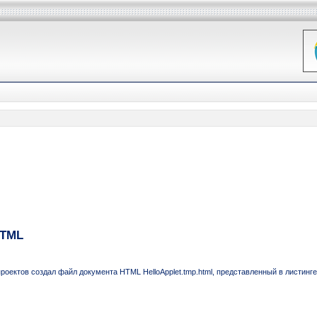
HTML
роектов создал файл документа HTML HelloApplet.tmp.html, представленный в листинге