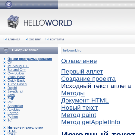
главная
хостинг
контакты
Смотрите также
helloworld.ru
Языки программирования
Оглавление
C#
MS Visual C++
Borland C++
Первый аплет
C++ Builder
Visual Basic
Создание проекта
Quick Basic
Turbo Pascal
Исходный текст аплета
Delphi
JavaScript
Методы
Java
PHP
Документ HTML
Perl
Assembler
Новый текст
AutoLisp
Fortran
Метод paint
Python
1C
Метод getAppletInfo
Интернет-технологии
HTML
VRML