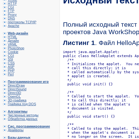
Исходный текст
HTTP
CGI
FTP
Proxy
DNS
протоколы TCP/IP
Полный исходный текст 
Apache
проектов Java WorkShop
Web-дизайн
HTML
Дизайн
Листинг 1
. Файл HelloAp
VRML
PhotoShop
Cookie
import java.applet.Applet;

CGI
public class HelloApplet extends Ap
SSI
  /**

CSS
  * Initializes the applet.  You ne
ASP
  * call this directly; it is

PHP
  * called automatically by the sys
Perl
  * applet is created.

  */

Программирование игр
  public void init() {}

DirectDraw
DirectSound
  /**

Direct3D
  * Called to start the applet.  Yo
OpenGL
3D-графика
  * to call this directly; it

Графика под DOS
  * is called when the applet's 

  * document is visited.

Алгоритмы
  */

Численные методы
  public void start() {}

Обработка данных
  /**

Сис. программирование
  * Called to stop the applet.  Thi
Драйверы
  * when the applet's document is

  * no longer on the screen.  It is
Базы данных