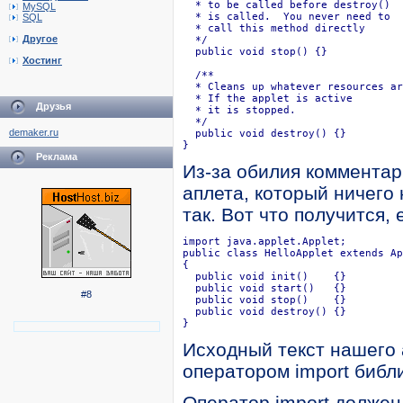
  * to be called before destroy()

MySQL
  * is called.  You never need to 

SQL
  * call this method directly

Другое
  */

  public void stop() {}

Хостинг
  /**

  * Cleans up whatever resources ar
  * If the applet is active

Друзья
  * it is stopped.

  */

demaker.ru
  public void destroy() {}

}
Реклама
Из-за обилия комментар
аплета, который ничего
так. Вот что получится,
import java.applet.Applet;

public class HelloApplet extends Ap
{

  public void init()    {}

  public void start()   {}

#8
  public void stop()    {}

  public void destroy() {}

}
Исходный текст нашего 
оператором import библи
Оператор import должен