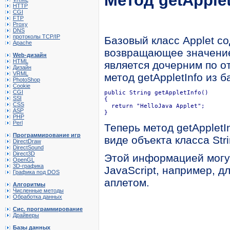
Метод getApplet
HTTP
CGI
FTP
Proxy
DNS
протоколы TCP/IP
Базовый класс Applet со
Apache
возвращающее значение 
Web-дизайн
HTML
является дочерним по о
Дизайн
VRML
метод getAppletInfo из 
PhotoShop
Cookie
CGI
public String getAppletInfo()

SSI
{

CSS
  return "HelloJava Applet";

ASP
}
PHP
Perl
Теперь метод getApplet
Программирование игр
виде объекта класса Stri
DirectDraw
DirectSound
Direct3D
Этой информацией могут
OpenGL
3D-графика
JavaScript, например, 
Графика под DOS
аплетом.
Алгоритмы
Численные методы
Обработка данных
Сис. программирование
Драйверы
Базы данных