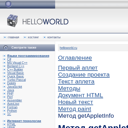
главная
хостинг
контакты
Смотрите также
helloworld.ru
Языки программирования
Оглавление
C#
MS Visual C++
Borland C++
Первый аплет
C++ Builder
Visual Basic
Создание проекта
Quick Basic
Turbo Pascal
Текст аплета
Delphi
JavaScript
Методы
Java
PHP
Документ HTML
Perl
Assembler
Новый текст
AutoLisp
Fortran
Метод paint
Python
1C
Метод getAppletInfo
Интернет-технологии
HTML
VRML