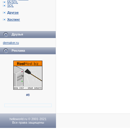
MySQL
SQL
Другое
Хостинг
Друзья
demaker.ru
Реклама
#8
helloworld.ru © 2001-2021
Все права защищены